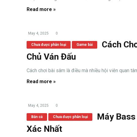
Read more »
May 4, 2025
0
Cách Chơ
Chưa được phân loại
Game bài
Chủ Ván Đấu
Cách chơi bài sâm là điều mà nhiều hội viên quan tâm
Read more »
May 4, 2025
0
Máy Bass 
Bắn cá
Chưa được phân loại
Xác Nhất