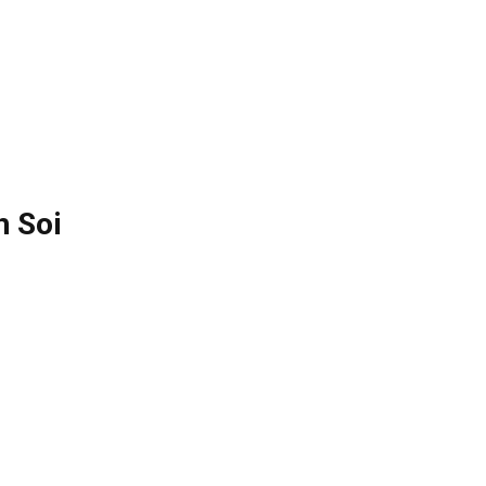
h Soi