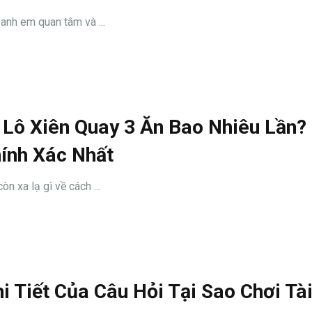
 anh em quan tâm và ...
 Lô Xiên Quay 3 Ăn Bao Nhiêu Lần?
hính Xác Nhất
n xa lạ gì về cách ...
i Tiết Của Câu Hỏi Tại Sao Chơi Tài