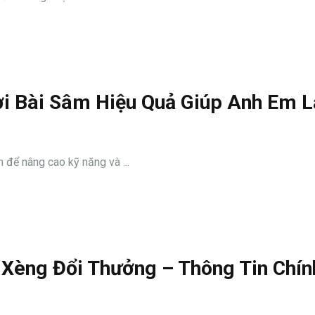
i Bài Sâm Hiệu Quả Giúp Anh Em 
 để nâng cao kỹ năng và ...
Xèng Đổi Thưởng – Thông Tin Chín