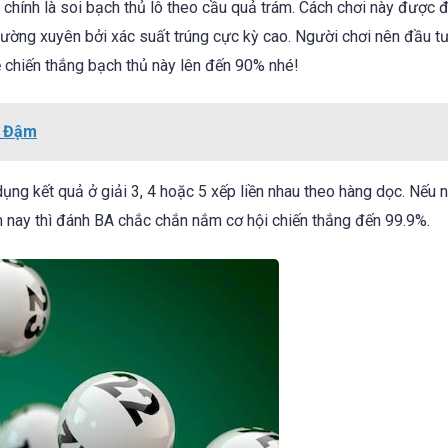
 chính là soi bạch thủ lô theo cầu quả trám. Cách chơi này được
hường xuyên bởi xác suất trúng cực kỳ cao. Người chơi nên đầu t
ệ chiến thắng bạch thủ này lên đến 90% nhé!
g Đậm
dụng kết quả ở giải 3, 4 hoặc 5 xếp liền nhau theo hàng dọc. Nếu 
ôm nay thì đánh BA chắc chắn nắm cơ hội chiến thắng đến 99.9%.