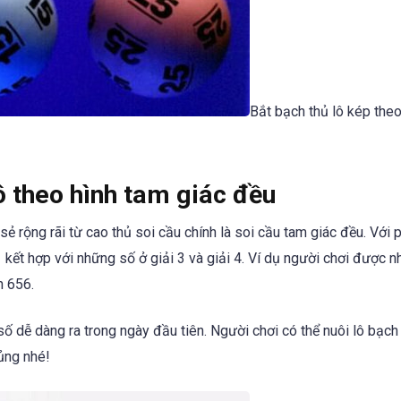
Bắt bạch thủ lô kép the
ô theo hình tam giác đều
sẻ rộng rãi từ cao thủ soi cầu chính là soi cầu tam giác đều. Với
1 kết hợp với những số ở giải 3 và giải 4. Ví dụ người chơi được 
ân 656.
ố dễ dàng ra trong ngày đầu tiên. Người chơi có thể nuôi lô bạch
ủng nhé!