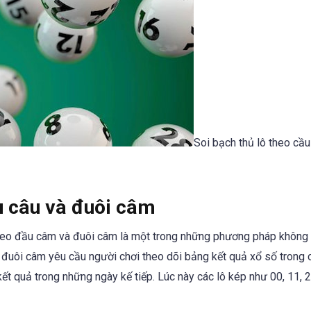
Soi bạch thủ lô theo cầ
u câu và đuôi câm
 theo đầu câm và đuôi câm là một trong những phương pháp không
 đuôi câm yêu cầu người chơi theo dõi bảng kết quả xổ số trong 
kết quả trong những ngày kế tiếp. Lúc này các lô kép như 00, 11, 2