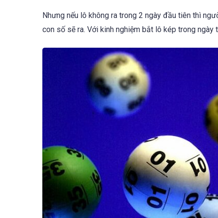
Nhưng nếu lô không ra trong 2 ngày đầu tiên thì người
con số sẽ ra. Với kinh nghiệm bắt lô kép trong ngày