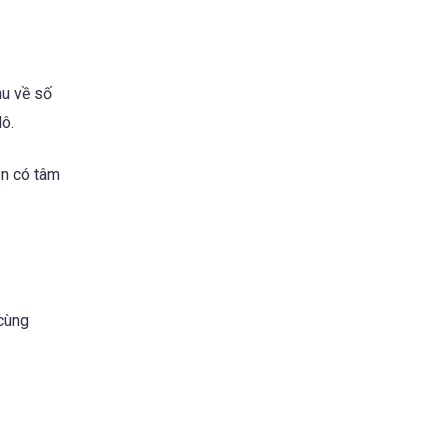
hu về số
lô.
ần có tâm
 cùng