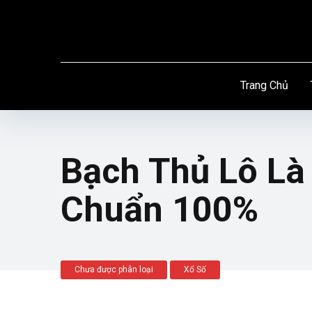
Trang Chủ
Bạch Thủ Lô Là
Chuẩn 100%
Chưa được phân loại
Xổ Số