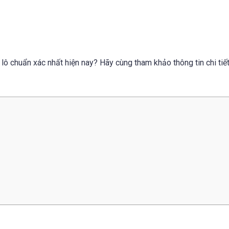
lô chuẩn xác nhất hiện nay? Hãy cùng tham khảo thông tin chi tiế