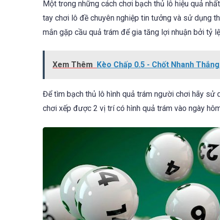
Một trong những cách chơi bạch thủ lô hiệu quả nhất
tay chơi lô đề chuyên nghiệp tin tưởng và sử dụng t
mắn gặp cầu quả trám để gia tăng lợi nhuận bởi tỷ l
Xem Thêm
Kèo Chấp 0.5 - Chốt Nhanh Thắn
Để tìm bạch thủ lô hình quả trám người chơi hãy sử 
chơi xếp được 2 vị trí có hình quả trám vào ngày h