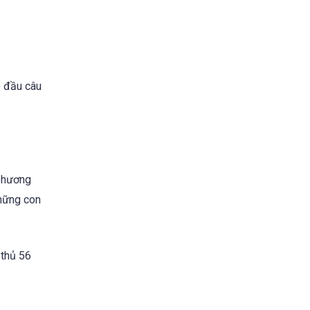
o đầu câu
 phương
những con
 thủ 56