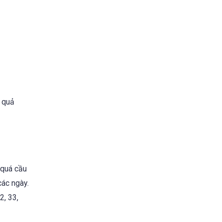
u quả
 quá cầu
các ngày.
2, 33,