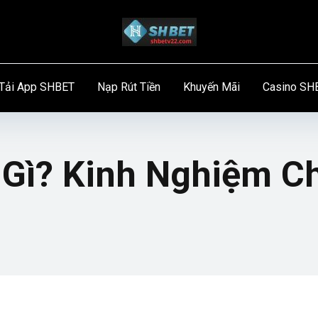
Tải App SHBET
Nạp Rút Tiền
Khuyến Mãi
Casino SH
 Gì? Kinh Nghiệm C