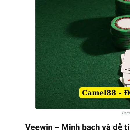
Came
Veewin – Minh bạch và dễ t