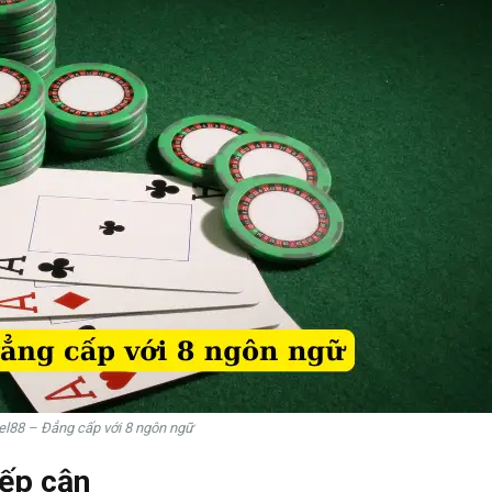
l88 – Đẳng cấp với 8 ngôn ngữ
iếp cận