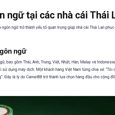
n ngữ tại các nhà cái Thái 
 ngôn ngữ trở thành yếu tố quan trọng giúp nhà cái Thái Lan phục
ngôn ngữ
ngữ, bao gồm Thái, Anh, Trung, Việt, Nhật, Hàn, Malay và Indonesia
vì sử dụng máy dịch. Một khách hàng Việt Nam từng chia sẻ: “Tôi
ng”. Đây là lý do Camel88 trở thành lựa chọn hàng đầu cho cộng đ