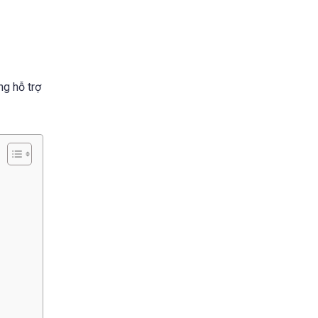
ng hỗ trợ