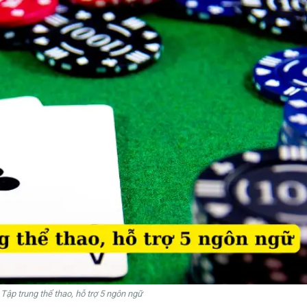
Tập trung thể thao, hỗ trợ 5 ngôn ngữ