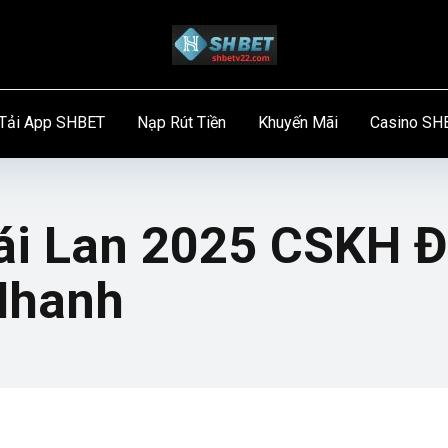
Tải App SHBET
Nạp Rút Tiền
Khuyến Mãi
Casino SH
ái Lan 2025 CSKH 
Nhanh