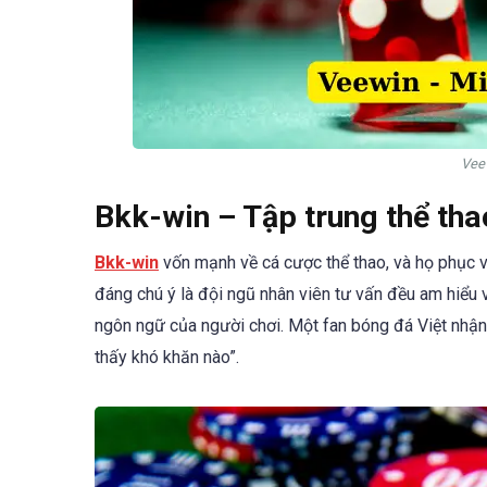
Veew
Bkk-win – Tập trung thể tha
Bkk-win
vốn mạnh về cá cược thể thao, và họ phục vụ
đáng chú ý là đội ngũ nhân viên tư vấn đều am hiểu về
ngôn ngữ của người chơi. Một fan bóng đá Việt nhận
thấy khó khăn nào”.