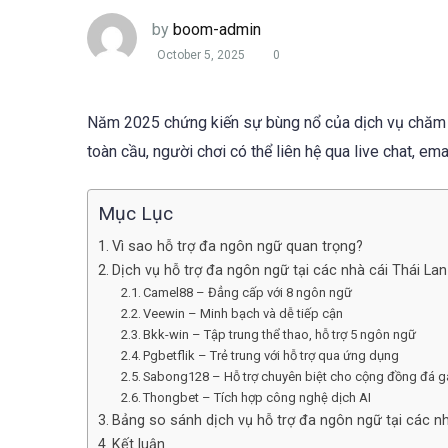
by
boom-admin
October 5, 2025
0
Năm 2025 chứng kiến sự bùng nổ của dịch vụ chăm 
toàn cầu, người chơi có thể liên hệ qua live chat, e
Mục Lục
Vì sao hỗ trợ đa ngôn ngữ quan trọng?
Dịch vụ hỗ trợ đa ngôn ngữ tại các nhà cái Thái Lan
Camel88 – Đẳng cấp với 8 ngôn ngữ
Veewin – Minh bạch và dễ tiếp cận
Bkk-win – Tập trung thể thao, hỗ trợ 5 ngôn ngữ
Pgbetflik – Trẻ trung với hỗ trợ qua ứng dụng
Sabong128 – Hỗ trợ chuyên biệt cho cộng đồng đá g
Thongbet – Tích hợp công nghệ dịch AI
Bảng so sánh dịch vụ hỗ trợ đa ngôn ngữ tại các nh
Kết luận