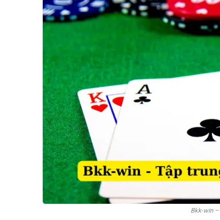
Bkk-win – 