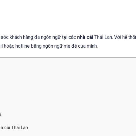
sóc khách hàng đa ngôn ngữ tại các
nhà cái
Thái Lan. Với hệ thố
mail hoặc hotline bằng ngôn ngữ mẹ đẻ của mình.
à
à cái Thái Lan