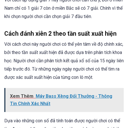
Nam chỉ có 1 giải 7 còn ở miền Bắc sẽ có 7 giải. Chính vì thế
khi chọn người chơi cần chọn giải 7 đầu tiên.
Cách đánh xiên 2 theo tần suất xuất hiện
Với cách chơi này người chơi có thể yên tâm về độ chính xác,
bởi theo tần suất xuất hiện đã được dựa trên phân tích khoa
học. Người chơi cần phân tích kết quả xổ số của 15 ngày liên
tiếp trước đó. Từ những ngày ngày người chơi có thể tìm ra
được xác suất xuất hiện của từng con lô một.
Xem Thêm
Máy Bass Xèng Đổi Thưởng - Thông
Tin Chính Xác Nhất
Dựa vào những con số đã tính toán được người chơi có thể