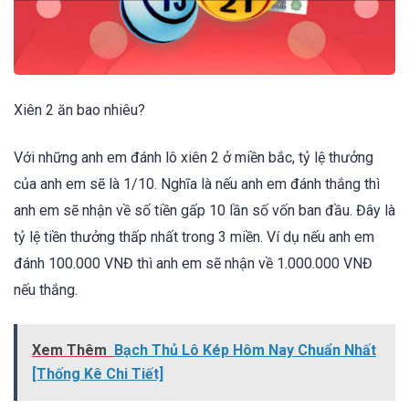
Xiên 2 ăn bao nhiêu?
Với những anh em đánh lô xiên 2 ở miền bắc, tỷ lệ thưởng
của anh em sẽ là 1/10. Nghĩa là nếu anh em đánh thắng thì
anh em sẽ nhận về số tiền gấp 10 lần số vốn ban đầu. Đây là
tỷ lệ tiền thưởng thấp nhất trong 3 miền. Ví dụ nếu anh em
đánh 100.000 VNĐ thì anh em sẽ nhận về 1.000.000 VNĐ
nếu thắng.
Xem Thêm
Bạch Thủ Lô Kép Hôm Nay Chuẩn Nhất
[Thống Kê Chi Tiết]