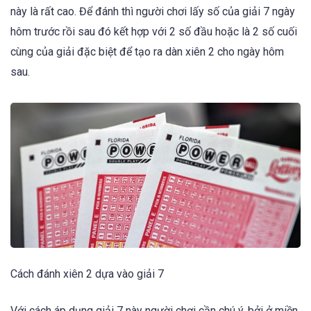
này là rất cao. Để đánh thì người chơi lấy số của giải 7 ngày
hôm trước rồi sau đó kết hợp với 2 số đầu hoặc là 2 số cuối
cùng của giải đặc biệt để tạo ra dàn xiên 2 cho ngày hôm
sau.
Cách đánh xiên 2 dựa vào giải 7
Với cách áp dụng giải 7 này người chơi cần chú ý, bởi ở miền