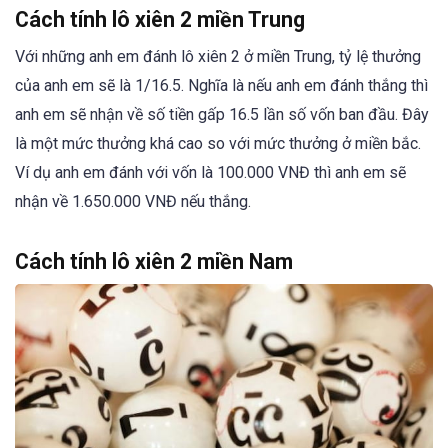
Cách tính lô xiên 2 miền Trung
Với những anh em đánh lô xiên 2 ở miền Trung, tỷ lệ thưởng
của anh em sẽ là 1/16.5. Nghĩa là nếu anh em đánh thắng thì
anh em sẽ nhận về số tiền gấp 16.5 lần số vốn ban đầu. Đây
là một mức thưởng khá cao so với mức thưởng ở miền bắc.
Ví dụ anh em đánh với vốn là 100.000 VNĐ thì anh em sẽ
nhận về 1.650.000 VNĐ nếu thắng.
Cách tính lô xiên 2 miền Nam