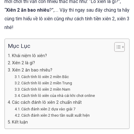
mới chơi thì vẫn còn nhiều thắc mắc như: “Lô xiên là gì?”,
“
Xiên 2 ăn bao nhiêu
?”,…. Vậy thì ngay sau đây chúng ta hãy
cùng tìm hiểu về lô xiên cũng như cách tính tiền xiên 2, xiên 3
nhé!
Mục Lục
Khái niệm lô xiên?
Xiên 2 là gì?
Xiên 2 ăn bao nhiêu?
Cách tính lô xiên 2 miền Bắc
Cách tính lô xiên 2 miền Trung
Cách tính lô xiên 2 miền Nam
Cách tính lô xiên của nhà cái khi chơi online
Các cách đánh lô xiên 2 chuẩn nhất
Cách đánh xiên 2 dựa vào giải 7
Cách đánh xiên 2 theo tần suất xuất hiện
Kết luận